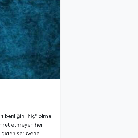
0
0
ı benliğin “hiç” olma
hizmet etmeyen her
e giden serüvene