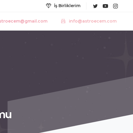
İş Birliklerim
stroecem@gmail.com
info@astroecem.com
mu