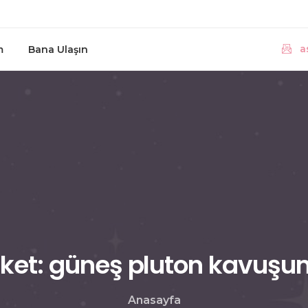
a
m
Bana Ulaşın
iket:
güneş
pluton
kavuşu
Anasayfa