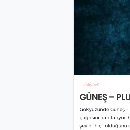
Gökyüzü
GÜNEŞ – PL
Gökyüzünde Güneş – Pl
çağrısını hatırlatıyo
şeyin “hiç” olduğunu 