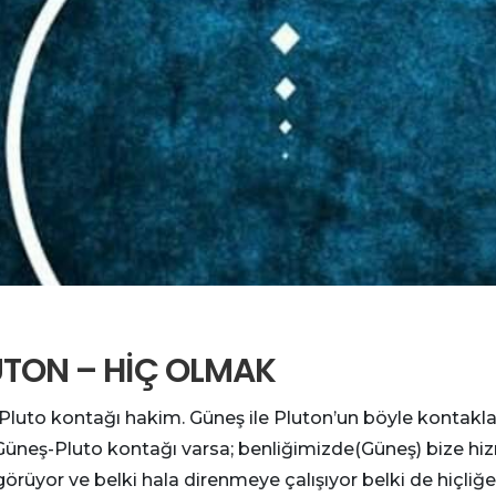
UTON – HİÇ OLMAK
uto kontağı hakim. Güneş ile Pluton’un böyle kontaklar
r. Güneş-Pluto kontağı varsa; benliğimizde(Güneş) bize 
görüyor ve belki hala direnmeye çalışıyor belki de hiçliğ