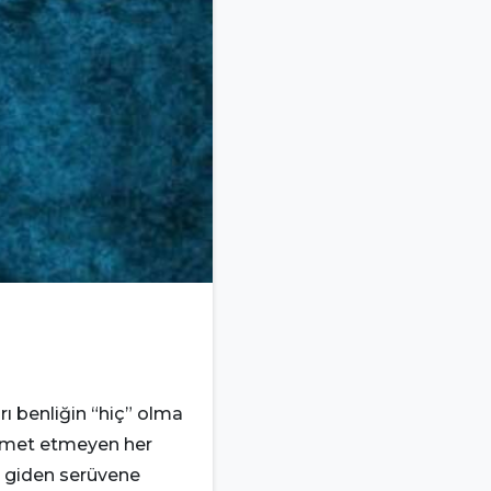
0
0
ı benliğin “hiç” olma
hizmet etmeyen her
e giden serüvene